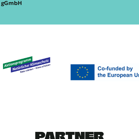
ia gGmbH
PARTNER