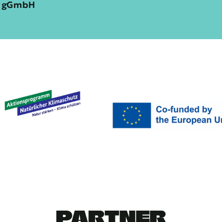
ia gGmbH
PARTNER