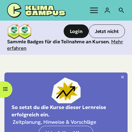
Zum
Inhalt
springen
Login
Jetzt nicht
Sammle Badges für die Teilnahme an Kursen.
Mehr
erfahren