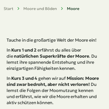
Zum Hauptinhalt
Start
Moore und Böden
Moore
Tauche in die großartige Welt der Moore ein!
In
Kurs 1 und 2
erfährst du alles über
die
natürlichen Superkräfte der Moore
. Du
lernst ihre spannende Entstehung und ihre
einzigartigen Fähigkeiten kennen.
In
Kurs 3 und 4
gehen wir auf
Mission: Moore
sind zwar bedroht, aber nicht verloren!
Du
lernst die Folgen der Moornutzung kennen
und erfährst, wie wir die Moore erhalten und
aktiv schützen können.